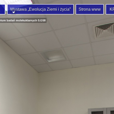
Wystawa „Ewolucja Ziemi i życia”
Strona www
K
rium badań molekuklarnych 0.G58